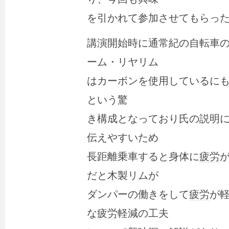
を引かれて参加させてもらっ
講演開始時に通常紀の自転車
ーム・リヤリム
はカーボンを使用しているに
という驚
き構成となっており氏の説明
伝えやすいため
長距離乗車すると身体に
疲労
だと木製リムが
ダンパーの働きをして
疲労
が
な
疲労
軽減の工夫